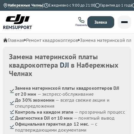
Набережные Челны
4.9 на Яндекс
Ежедневно с 9:00 до 21:00
Гарантия до 1 года
В
Заявка
Позвонить
REMSUPPORT
Главная
Ремонт квадрокоптеров
Замена материнской пл
Замена материнской платы
квадрокоптера
DJI
в Набережных
Челнах
Замена материнской платы квадрокоптеров DJI
от 20 мин
— экспресс-обслуживание
До 30% экономии
— всегда свежие акции и
спецпредложения
Контроль на каждом этапе
— прозрачный процесс
Диагностика DJI от 10 мин
— понятный вывод
Официальная гарантия до 12 мес.
— с
подтверждающими документами