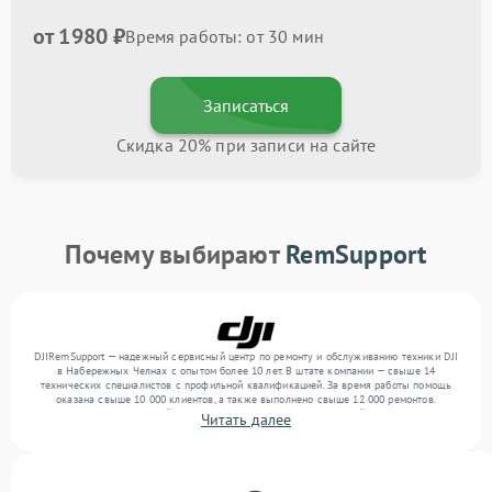
от 1980 ₽
Время работы: от 30 мин
Записаться
Скидка 20% при записи на сайте
Почему выбирают
RemSupport
DJIRemSupport — надежный сервисный центр по ремонту и обслуживанию техники DJI
в Набережных Челнах с опытом более 10 лет. В штате компании — свыше 14
технических специалистов с профильной квалификацией. За время работы помощь
оказана свыше 10 000 клиентов, а также выполнено свыше 12 000 ремонтов.
Ежемесячно в сервисный центр поступает более 300 обращений, включая , , . Мы
Читать далее
беремся за задачи любой сложности и поддерживаем высокий стандарт качества
благодаря отлаженным процессам ремонта.